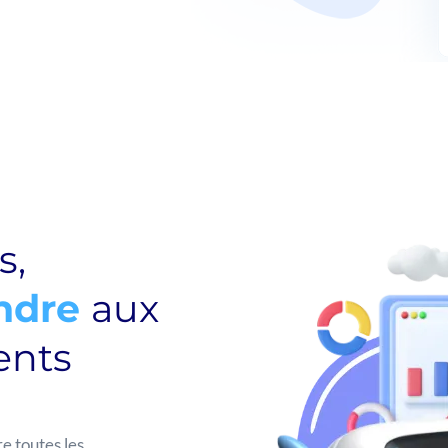
s,
ndre
aux
ents
re toutes les