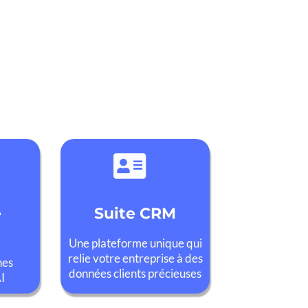
e
Suite CRM
Une plateforme unique qui
relie votre entreprise à des
hes
données clients précieuses
I