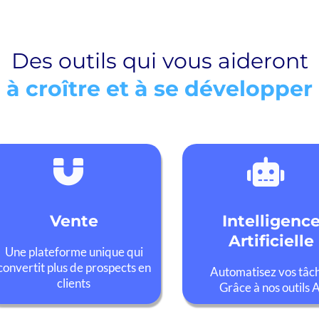
Des outils qui vous aideront
à croître et à se développer
Vente
Intelligenc
Artificielle
Une plateforme unique qui
convertit plus de prospects en
Automatisez vos tâc
clients
Grâce à nos outils A