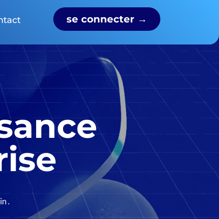
se connecter →
ntact
ssance
rise
n .