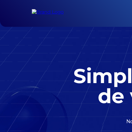
Simpl
de 
No