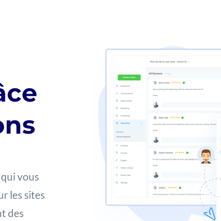
âce
ons
 qui vous
 les sites
nt des